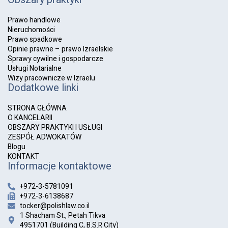
Prawo handlowe
Nieruchomości
Prawo spadkowe
Opinie prawne – prawo Izraelskie
Sprawy cywilne i gospodarcze
Usługi Notarialne
Wizy pracownicze w Izraelu
Dodatkowe linki
STRONA GŁÓWNA
O KANCELARII
OBSZARY PRAKTYKI I USŁUGI
ZESPÓŁ ADWOKATÓW
Blogu
KONTAKT
Informacje kontaktowe
+972-3-5781091
+972-3-6138687
tocker@polishlaw.co.il
1 Shacham St., Petah Tikva
4951701 (Building C, B.S.R City)