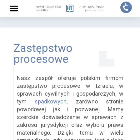
Strona Główna
/
OBSZARY PRAKTYKI I USŁUGI
/
Sprawy cywilne i gospodarcze
/
Zastępstwo pro
STRONA GŁÓWNA
O KANCELARII
OBSZARY PRAKTYKI I USŁUGI
ZESPÓŁ ADWOKATÓW
Zastępstwo
procesowe
Nasz zespół oferuje polskim firmom
zastępstwo procesowe w Izraelu, w
sprawach cywilnych i gospodarczych, w
tym
spadkowych
, zarówno stronie
powodowej jak i pozwanej. Mamy
szerokie doświadczenie w sprawach z
zakresu jurysdykcji oraz wyboru prawa
materialnego.
Dzięki temu w wielu